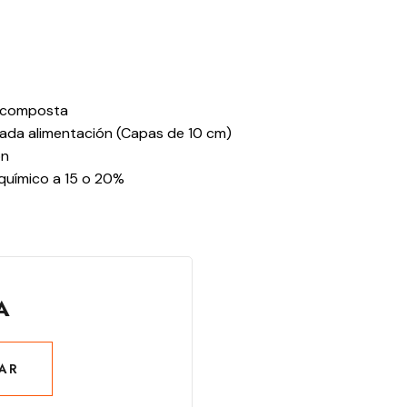
e composta
cada alimentación (Capas de 10 cm)
ón
 químico a 15 o 20%
A
AR
AR