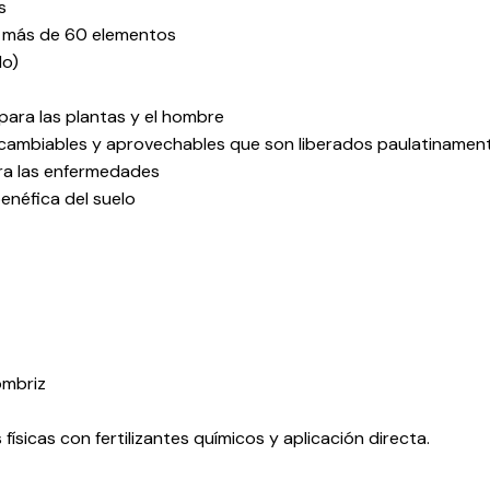
s
e y más de 60 elementos
do)
 para las plantas y el hombre
rcambiables y aprovechables que son liberados paulatinamen
tra las enfermedades
benéfica del suelo
ombriz
físicas con fertilizantes químicos y aplicación directa.