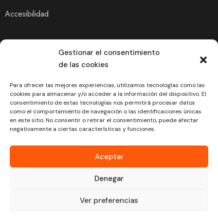
Accesibilidad
Gestionar el consentimiento
de las cookies
Para ofrecer las mejores experiencias, utilizamos tecnologías como las
cookies para almacenar y/o acceder a la información del dispositivo. El
consentimiento de estas tecnologías nos permitirá procesar datos
como el comportamiento de navegación o las identificaciones únicas
en este sitio. No consentir o retirar el consentimiento, puede afectar
negativamente a ciertas características y funciones.
«Financiado por la Unión Europea – NextGenerationEU. Sin embargo,
los puntos de vista y las opiniones expresadas son únicamente los del
autor o autores y no reflejan necesariamente los de la Unión Europea o
Aceptar
la Comisión Europea. Ni la Unión Europea ni la Comisión Europea
Denegar
pueden ser consideradas responsables de las mismas»
Ver preferencias
DT
© Abrasivos Aresla – Desarrollado por
Silicon