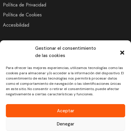
Política de Privacidad
Política de Cookies
Accesibilidad
Gestionar el consentimiento
de las cookies
Para ofrecer las mejores experiencias, utilizamos tecnologías como las
cookies para almacenar y/o acceder a la información del dispositivo. El
consentimiento de estas tecnologías nos permitirá procesar datos
como el comportamiento de navegación o las identificaciones únicas
en este sitio. No consentir o retirar el consentimiento, puede afectar
negativamente a ciertas características y funciones.
«Financiado por la Unión Europea – NextGenerationEU. Sin embargo,
los puntos de vista y las opiniones expresadas son únicamente los del
autor o autores y no reflejan necesariamente los de la Unión Europea o
Aceptar
la Comisión Europea. Ni la Unión Europea ni la Comisión Europea
Denegar
pueden ser consideradas responsables de las mismas»